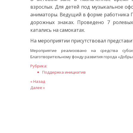
взрослых.
Для детей под музыкальное оф
аниматоры.
Ведущий в форме работника Г
дорожных знаках. Проведено 7 ролевых
катались на самокатах.
На мероприятии присутствовал п
редстави
Мероприятие реализовано на средства субси
Благотворительному фонду развития города «Добрый
Рубрика:
Поддержка инициатив
Навигация
Предыдущая
« Назад
статья
Следующая
Далее »
по
статья
записям