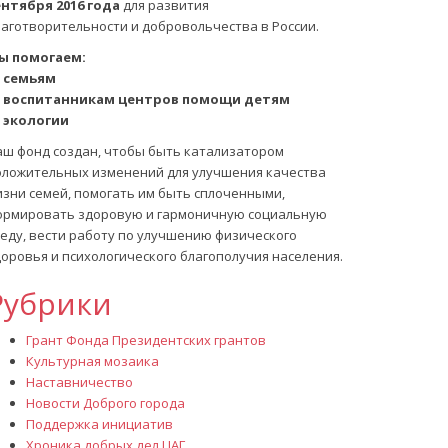
ентября 2016 года
для развития
лаготворительности и добровольчества в России.
ы помогаем:
 семьям
 воспитанникам центров помощи детям
 экологии
аш фонд создан, чтобы быть катализатором
оложительных изменений для улучшения качества
изни семей, помогать им быть сплоченными,
ормировать здоровую и гармоничную социальную
реду, вести работу по улучшению физического
оровья и психологического благополучия населения.
Рубрики
Грант Фонда Президентских грантов
Культурная мозаика
Наставничество
Новости Доброго города
Поддержка инициатив
Хроника добрых дел ЦАГ