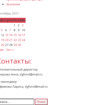
Экология
ентябрь 2017
н
Вт
Ср
Чт
Пт
Сб
Вс
1
2
3
5
6
7
8
9
10
12
13
14
15
16
17
19
20
21
22
23
24
26
27
28
29
30
Авг
Окт »
Контакты:
сполнительный директор
ерова Анна, dgfond@mail.ru
R-менеджер
фимова Лариса, dgfond@mail.ru
айти: