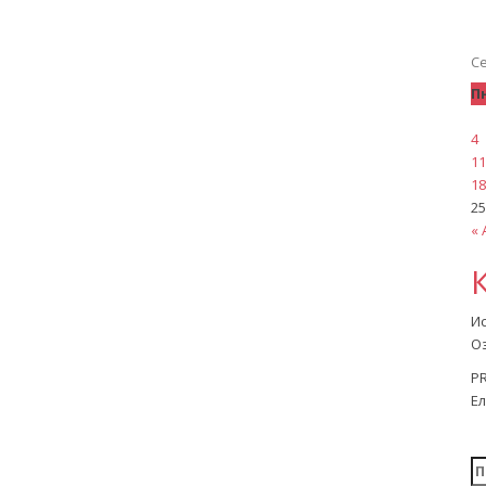
С
П
4
11
18
25
« 
И
Оз
P
Ел
Н