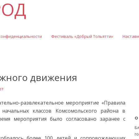
РОД
конфиденциальности
Фестиваль «Добрый Тольятти»
Настав
ожного движения
ет
вательно-развлекательное мероприятие «Правила
начальных классов Комсомольского района в
О
мя мероприятия было согласовано заранее с
Б
го
собралось более 100 детей и сопровождающих