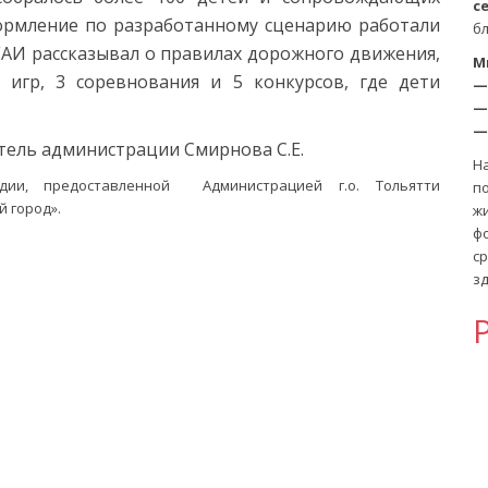
с
ормление по разработанному сценарию работали
б
АИ рассказывал о правилах дорожного движения,
М
 игр, 3 соревнования и 5 конкурсов, где дети
—
—
—
тель администрации Смирнова С.Е.
Н
дии, предоставленной Администрацией г.о. Тольятти
п
 город».
ж
ф
с
зд