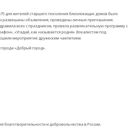
ы №75 для жителей старшего поколения близлежащих домов было
ли развешаны объявления, проведены личные приглашения.
дравила всех с праздником, провела развлекательную программу с
рафон», «Угадай, как называется родня». Вокалистом под
вершили мероприятие дружеским чаепитием.
 города «Добрый город».
ия благотворительности и добровольчества в России.