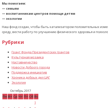
Мы помогаем:
— семьям
— воспитанникам центров помощи детям
— экологии
Наш фонд создан, чтобы быть катализатором положительных изме
среду, вести работу по улучшению физического здоровья и психол
Рубрики
Грант Фонда Президентских грантов
Культурная мозаика
Наставничество
Новости Доброго города
Поддержка инициатив
Хроника добрых дел ЦАГ
Экология
Октябрь 2017
Пн
Вт
Ср
Чт
Пт
Сб
Вс
1