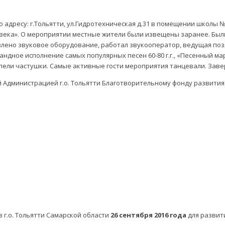
 по адресу: г.Тольятти, ул.Гидротехническая д.31 в помещении школ
века». О мероприятии местные жители были извещены заранее. Бы
овлено звуковое оборудование, работал звукооператор, ведущая поз
андное исполнение самых популярных песен 60-80 г.г., «Песенный ма
 пели частушки. Самые активные гости мероприятия танцевали. За
 Администрацией г.о. Тольятти Благотворительному фонду развития
 г.о. Тольятти Самарской области
26 сентября 2016 года
для развит