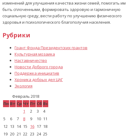
изменений для улучшения качества жизни семей, помогать им
быть сплоченными, формировать здоровую и гармоничную
социальную среду, вести работу по улучшению физического
здоровья и психологического благополучия населения.
Рубрики
Грант Фонда Президентских грантов
Культурная мозаика
Наставничество
Новости Доброго города
Поддержка инициатив
Хроника добрых дел ЦАГ
Экология
Февраль 2018
Пн
Вт
Ср
Чт
Пт
Сб
Вс
1
2
3
4
5
6
7
8
9
10
11
12
13
14
15
16
17
18
19
20
21
22
23
24
25