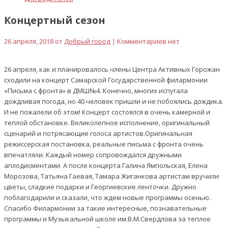
Концертный сезон
26 апреля, 2018 от
Добрый город
| Комментариев нет
26 апреля, как и планировалось члены Центра Активных Горожан
сходили на концерт Самарской Государственной филармонии
«Письма с фронта» в ДМШ№4. Конечно, многих испугала
дождливая погода, но 40 человек пришли и не побоялись дождика.
И не пожалели об этом! Концерт состоялся в очень камерной и
теплой обстановке. Великолепное исполнение, оригинальный
сценарий и потрясающие голоса артистов.Оригинальная
режиссерская постановка, реальные письма с фронта очень
впечатляли. Каждый номер сопровождался дружными
аплодисментами. А после концерта Галина Ямпольская, Елена
Морозова, Татьяна Гаевая, Тамара Жиганкова артистам вручили
цветы, сладкие подарки и Георгиевские ленточки. Дружно
поблагодарили и сказали, что ждем новые программы осенью.
Спасибо Филармонии за такие интересные, познавательные
программы и Музыкальной школе им.В.М.Свердлова за теплое