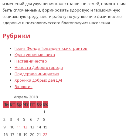
изменений для улучшения качества жизни семей, помогать им
быть сплоченными, формировать здоровую и гармоничную
социальную среду, вести работу по улучшению физического
здоровья и психологического благополучия населения.
Рубрики
Грант Фонда Президентских грантов
Культурная мозаика
Наставничество
Новости Доброго города
Поддержка инициатив
Хроника добрых дел ЦАГ
Экология
Апрель 2018
Пн
Вт
Ср
Чт
Пт
Сб
Вс
1
2
3
4
5
6
7
8
9
10
11
12
13
14
15
16
17
18
19
20
21
22