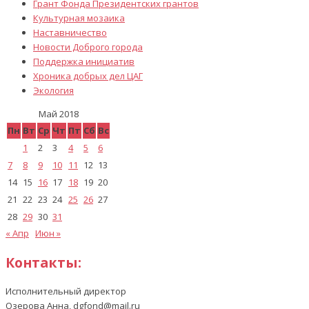
Грант Фонда Президентских грантов
Культурная мозаика
Наставничество
Новости Доброго города
Поддержка инициатив
Хроника добрых дел ЦАГ
Экология
Май 2018
Пн
Вт
Ср
Чт
Пт
Сб
Вс
1
2
3
4
5
6
7
8
9
10
11
12
13
14
15
16
17
18
19
20
21
22
23
24
25
26
27
28
29
30
31
« Апр
Июн »
Контакты:
Исполнительный директор
Озерова Анна, dgfond@mail.ru