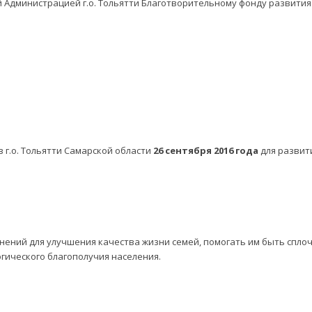
 Администрацией г.о. Тольятти Благотворительному фонду развития
 г.о. Тольятти Самарской области
26 сентября 2016 года
для развит
нений для улучшения качества жизни семей, помогать им быть спл
огического благополучия населения.