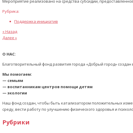
Мероприятие реализовано на средства субсидии, предоставленной
Рубрика:
Поддержка инициатив
Предыдущая
Навигация
« Назад
статья
Следующая
Далее »
по
статья
записям
О НАС:
Благотворительный фонд развития города «Добрый город» создан в
Мы помогаем:
— семьям
— воспитанникам центров помощи детям
— экологии
Наш фонд создан, чтобы быть катализатором положительных изме
среду, вести работу по улучшению физического здоровья и психол
Рубрики