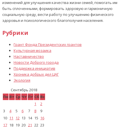
изменений для улучшения качества жизни семей, помогать им
быть сплоченными, формировать здоровую и гармоничную
социальную среду, вести работу по улучшению физического
здоровья и психологического благополучия населения.
Рубрики
Грант Фонда Президентских грантов
Культурная мозаика
Наставничество
Новости Доброго города
Поддержка инициатив
Хроника добрых дел ЦАГ
Экология
Сентябрь 2018
Пн
Вт
Ср
Чт
Пт
Сб
Вс
1
2
3
4
5
6
7
8
9
10
11
12
13
14
15
16
17
18
19
20
21
22
23