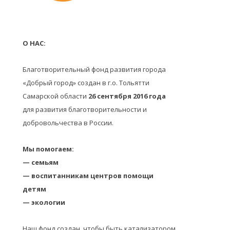
О НАС:
Благотворительный фонд развития города
«Добрый город» создан в г.о. Тольятти
Самарской области
26 сентября 2016 года
для развития благотворительности и
добровольчества в России.
Мы помогаем:
— семьям
— воспитанникам центров помощи
детям
— экологии
Наш фонд создан, чтобы быть катализатором