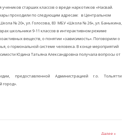
для учеников старших классов о вреде наркотиков «Насвай.
минары проходили по следующим адресам: в Центральном
кола № 20», ул. Голосова, 83 МБУ «Школа № 26», ул. Баныкина,
нарах школьники 9-11 классов в интерактивном режиме
активных веществ, о понятии «зависимость». Поговорили о
ья, о гормональной системе человека. В конце мероприятий
исимости Юдина Татьяна Александровна получала вопросы от
дии, предоставленной Администрацией г.о. Тольятти
 город».
Далее »