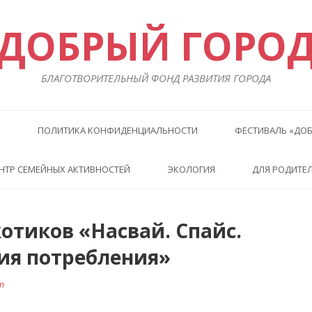
ДОБРЫЙ ГОРО
БЛАГОТВОРИТЕЛЬНЫЙ ФОНД РАЗВИТИЯ ГОРОДА
Ы
ПОЛИТИКА КОНФИДЕНЦИАЛЬНОСТИ
ФЕСТИВАЛЬ «ДОБ
НТР СЕМЕЙНЫХ АКТИВНОСТЕЙ
ЭКОЛОГИЯ
ДЛЯ РОДИТЕ
отиков «Насвай. Спайс.
Преды
Сл
статья
ста
ия потребления»
т