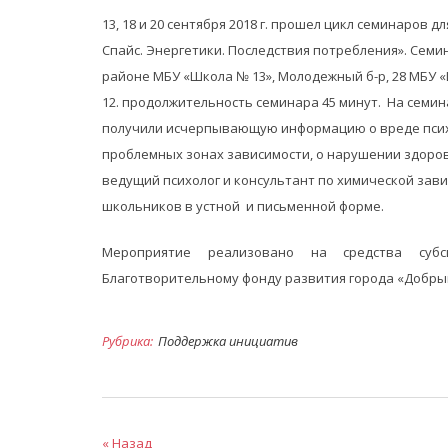
13, 18 и 20 сентября 2018 г. прошел цикл семинаров 
Спайс. Энергетики. Последствия потребления». Се
районе МБУ «Школа № 13», Молодежный б-р, 28 МБУ «Ш
12. продолжительность семинара 45 минут. На семи
получили исчерпывающую информацию о вреде психо
проблемных зонах зависимости, о нарушении здоров
ведущий психолог и консультант по химической зав
школьников в устной и письменной форме.
Мероприятие реализовано на средства субси
Благотворительному фонду развития города «Добрый
Рубрика:
Поддержка инициатив
« Назад