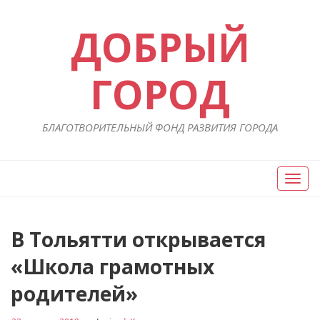
ДОБРЫЙ
ГОРОД
БЛАГОТВОРИТЕЛЬНЫЙ ФОНД РАЗВИТИЯ ГОРОДА
Вкл/
Выкл
нави
Навигация
В Тольятти открывается
П
ст
по
«Школа грамотных
записям
родителей»