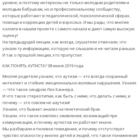
уровне, и поэтому интересны не только молодым родителям и
молодым бабушкам, но и профессиональному сообществу,
которые работают в педагогической, психологической сферах,
помощи и коррекции детей и взрослых. И мы рады, что многие
коллеги в нашем проекте с самого начала и дают самую высокую
оценку!
На предыдущей лекции, как всегда, слушатели отмечали, что
узнали ту информацию, которую не слышали и не читали раньше.
И так о прошлой лекции, кто пропустил:
КАК ПОНЯТЬ АУТИСТА? 08 июня 2019 года
Многие родители узнали, что аутизм — это всегда сохранный
интеллект и стойкие эмоционнально-волевые нарушения. Узнали
— Что такое синдром Лео Каннера.
И что такое стереотипии, как быть с ними, что делать с ними, и
почему — это совсем не ааутизм!
Узнали, что бывает анализ на генетичский брак.
Узнали, что такое комплекс оживления, возникащий при
коммуникации, и почему аутистов он работает иначе.
Мы разбирали и полевое поведение, и почему отстутствует
чувство опасности у многих детей и людей, что такое пониженная