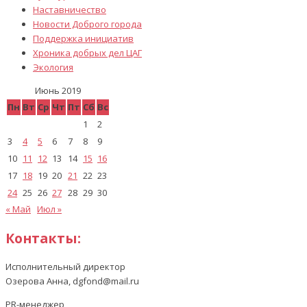
Наставничество
Новости Доброго города
Поддержка инициатив
Хроника добрых дел ЦАГ
Экология
Июнь 2019
Пн
Вт
Ср
Чт
Пт
Сб
Вс
1
2
3
4
5
6
7
8
9
10
11
12
13
14
15
16
17
18
19
20
21
22
23
24
25
26
27
28
29
30
« Май
Июл »
Контакты:
Исполнительный директор
Озерова Анна, dgfond@mail.ru
PR-менеджер