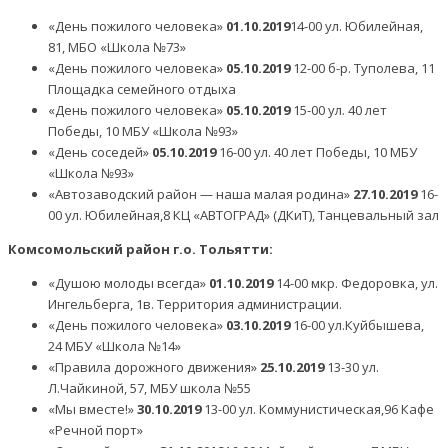
«День пожилого человека»
01.10.2019
14-00 ул. Юбилейная,
81, МБО «Школа №73»
«День пожилого человека»
05.10.2019
12-00 б-р. Туполева, 11
Площадка семейного отдыха
«День пожилого человека»
05.10.2019
15-00 ул. 40 лет
Победы, 10 МБУ «Школа №93»
«День соседей»
05.10.2019
16-00 ул. 40 лет Победы, 10 МБУ
«Школа №93»
«Автозаводский район — наша малая родина»
27.10.2019
16-
00 ул. Юбилейная,8 КЦ «АВТОГРАД» (ДКиТ), Танцевальный зал
Комсомольский район г.о. Тольятти:
«Душою молоды всегда»
01.10.2019
14-00 мкр. Федоровка, ул.
Ингельберга, 1в. Территория администрации.
«День пожилого человека»
03.10.2019
16-00 ул.Куйбышева,
24 МБУ «Школа №14»
«Правила дорожного движения»
25.10.2019
13-30 ул.
Л.Чайкиной, 57, МБУ школа №55
«Мы вместе!»
30.10.2019
13-00 ул. Коммунистическая,96 Кафе
«Речной порт»