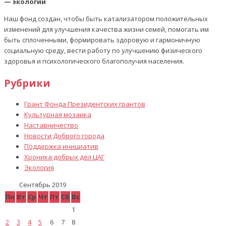
— экологии
Наш фонд создан, чтобы быть катализатором положительных
изменений для улучшения качества жизни семей, помогать им
быть сплоченными, формировать здоровую и гармоничную
социальную среду, вести работу по улучшению физического
здоровья и психологического благополучия населения.
Рубрики
Грант Фонда Президентских грантов
Культурная мозаика
Наставничество
Новости Доброго города
Поддержка инициатив
Хроника добрых дел ЦАГ
Экология
Сентябрь 2019
Пн
Вт
Ср
Чт
Пт
Сб
Вс
1
2
3
4
5
6
7
8