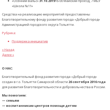
«Осенний вальс»
31.10.2019
16-00 Майский проезд, 7 МБУ
«Школа №11»
Средства на реализацию мероприятий предоставлены
Благотворительному фонду развития города «Добрый город»
Администрацией городского округа Тольятти.
Рубрика:
Поддержка инициатив
Предыдущая
Навигация
« Назад
статья
Следующая
Далее »
по
статья
записям
О НАС:
Благотворительный фонд развития города «Добрый город»
создан в г.о. Тольятти Самарской области
26 сентября 2016 года
для развития благотворительности и добровольчества в России.
Мы помогаем:
— семьям
— воспитанникам центров помощи детям