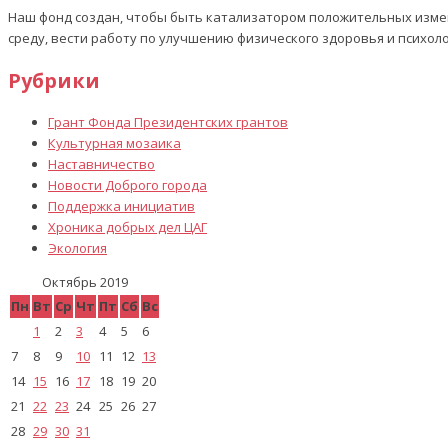
Наш фонд создан, чтобы быть катализатором положительных изме
среду, вести работу по улучшению физического здоровья и психол
Рубрики
Грант Фонда Президентских грантов
Культурная мозаика
Наставничество
Новости Доброго города
Поддержка инициатив
Хроника добрых дел ЦАГ
Экология
Октябрь 2019
Пн
Вт
Ср
Чт
Пт
Сб
Вс
1
2
3
4
5
6
7
8
9
10
11
12
13
14
15
16
17
18
19
20
21
22
23
24
25
26
27
28
29
30
31