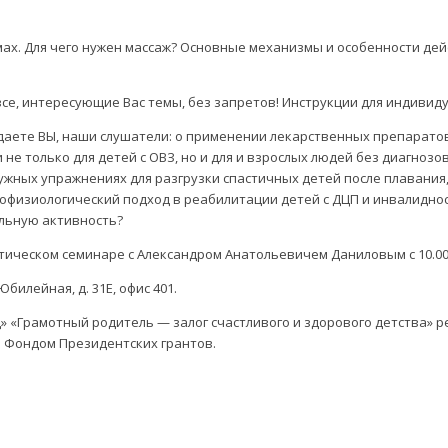
ах. Для чего нужен массаж? Основные механизмы и особенности дейс
 все, интересующие Вас темы, без запретов! Инструкции для индиви
даете ВЫ, наши слушатели: о применении лекарственных препаратов
 только для детей с ОВЗ, но и для и взрослых людей без диагнозов; 
ужных упражнениях для разгрузки спастичных детей после плавания,
йрофизиологический подход в реабилитации детей с ДЦП и инвалидно
альную активность?
ктическом семинаре с Александром Анатольевичем Даниловым с 10.00 ч
билейная, д. 31Е, офис 401.
 «Грамотный родитель — залог счастливого и здорового детства» р
 Фондом Президентских грантов.