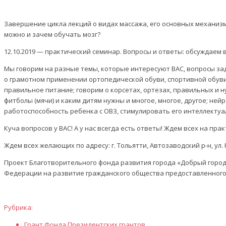
Завершение цикла лекций о видах массажа, его основных механизм
можно и зачем обучать мозг?
12.10.2019 — практический семинар. Вопросы и ответы: обсуждаем
Мы говорим на разные темы, которые интересуют ВАС, вопросы за
о грамотном применении ортопедической обуви, спортивной обуви не
правильное питание; говорим о корсетах, ортезах, правильных и н
фитболы (мячи) и каким дитям нужны и многое, многое, другое; не
работоспособность ребенка с ОВЗ, стимулировать его интеллекту
Куча вопросов у ВАС! А у нас всегда есть ответы! Ждем всех на пра
Ждем всех желающих по адресу: г. Тольятти, Автозаводский р-н, ул. Ю
Проект Благотворительного фонда развития города «Добрый город»
Федерации на развитие гражданского общества предоставленного
Рубрика:
Грант Фонда Президентских грантов