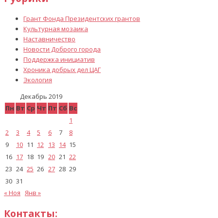
Грант Фонда Президентских грантов
Культурная мозаика
Наставничество
Новости Доброго города
Поддержка инициатив
Хроника добрых дел ЦАГ
Экология
Декабрь 2019
Пн
Вт
Ср
Чт
Пт
Сб
Вс
1
2
3
4
5
6
7
8
9
10
11
12
13
14
15
16
17
18
19
20
21
22
23
24
25
26
27
28
29
30
31
« Ноя
Янв »
Контакты: