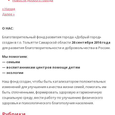
Новости Доброго города
Предыдущая
Навигация
« Назад
статья
Следующая
Далее »
по
статья
записям
О НАС:
Благотворительный фонд развития города «Добрый город»
создан в г.о. Тольятти Самарской области
26 сентября 2016 года
для развития благотворительности и добровольчества в России.
Мы помогаем:
— семьям
— воспитанникам центров помощи детям
— экологии
Наш фонд создан, чтобы быть катализатором положительных
изменений для улучшения качества жизни семей, помогать им
быть сплоченными, формировать здоровую и гармоничную
социальную среду, вести работу по улучшению физического
здоровья и психологического благополучия населения.
Рубрики