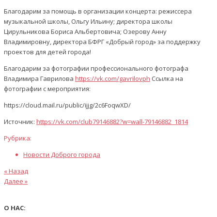
Благодарим за помощь в организации концерта: режиссера
музыкальной школы, Ольгу Ильину; директора школы
Цирульникова Бориса Альбертовича; Озерову Анну
Владимировну, директора БФРГ «Добрый город» за поддержку
проектов для детей города!
Благодарим за фотографии профессионального фотографа
Владимира Гаврилова
https://vk.com/gavrilovph
Ссылка на
фотографии с мероприятия:
https://cloud.mail.ru/public/ijjg/2c6FoqwXD/
Источник:
https://vk.com/club79146882?w=wall-79146882_1814
Рубрика:
Новости Доброго города
Предыдущая
Навигация
« Назад
статья
Следующая
Далее »
по
статья
записям
О НАС: