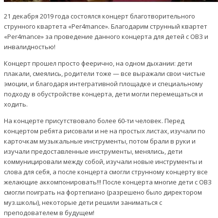
21 декабря 2019 года состоялся концерт благотворительного
струнного квартета «Per4mance». Благодарим струнный квартет
«Per4mance» за проведение данного концерта для детей с ОВЗ и
инвалидностью!
Концерт прошел просто феерично, на одном дыхании: дети
плакали, смеялись, родители тоже — все выражали свои чистые
эмоции, и благодаря интегративной площадке и специальному
подходу в обустройстве концерта, дети могли перемещаться и
ходить.
На концерте присутствовало более 60-ти человек. Перед
концертом ребята рисовали и не на простых листах, изучали по
карточкам музыкальные инструменты, потом брали в руки и
изучали предоставленные инструменты, менялись, дети
коммуницировали между собой, изучали новые инструменты и
слова для себя, а после концерта смогли струнному концерту все
желающие аккомпонировать!!! После концерта многие дети с ОВЗ
смогли поиграть на фортепиано (разрешено было директором
муз.школы), некоторые дети решили заниматься с
преподователем в будущем!