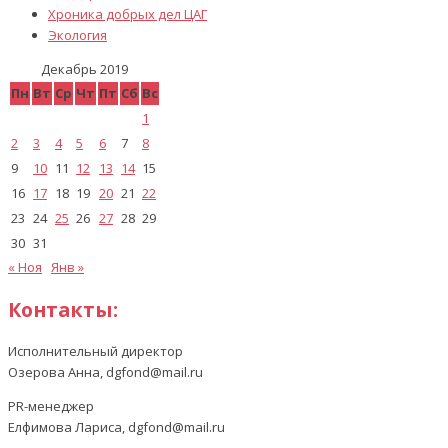
Хроника добрых дел ЦАГ
Экология
Декабрь 2019
Пн
Вт
Ср
Чт
Пт
Сб
Вс
1
2
3
4
5
6
7
8
9
10
11
12
13
14
15
16
17
18
19
20
21
22
23
24
25
26
27
28
29
30
31
« Ноя
Янв »
Контакты:
Исполнительный директор
Озерова Анна, dgfond@mail.ru
PR-менеджер
Елфимова Лариса, dgfond@mail.ru