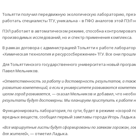
Тольятти получил передвижную экологическую лабораторию, презен
работать специалисты ТГУ, уникальна – в ПФО аналогов этой ПЭЛ не
ПЭЛ работает в автоматическом режиме, способна контролировать
производимых исследований, но и спектр применения комплекса.
В рамках договора с администрацией Тольятти к работе лаборато
«Химическая технология и ресурсосбережение» ТГУ. Все они прошл
Для Тольяттинского государственного университета новый програм
Павел Мельников.
«Ответственность за работу и достоверность результатов, а также 
развитию компетенций, а если в университете развиваются компетен
целом город развивается, —
сказал Мельников и добавил, что необх
результаты будут достоверны. Мы планируем приступить к работе нед
Функционировать лаборатория, по сути, будет в режиме «скорой п
вредных веществ, сообщил первый замглавы города Игорь Ладыка
«Все маршрутные листы будут сформированы по заявкам горожан, гов
для жителей»
, — отметил Ладыка.