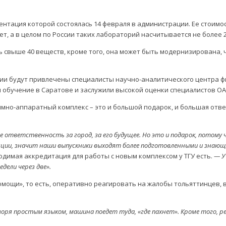
тация которой состоялась 14 февраля в администрации. Ее стоимост
т, а в целом по России таких лабораторий насчитывается не более 2
 свыше 40 веществ, кроме того, она может быть модернизирована, 
рии будут привлечены специалисты научно-аналитического центра ф
и обучение в Саратове и заслужили высокой оценки специалистов ОА
мно-аппаратный комплекс – это и большой подарок, и большая отве
ответственность за город, за его будущее. Но это и подарок, потому 
ции, значит наши выпускники выходят более подготовленными и знающи
одимая аккредитация для работы с новым комплексом у ТГУ есть.
— У
ели через две».
омощи», то есть, оперативно реагировать на жалобы тольяттинцев,
.
оря простым языком, машина поедет туда, «где пахнет». Кроме того,