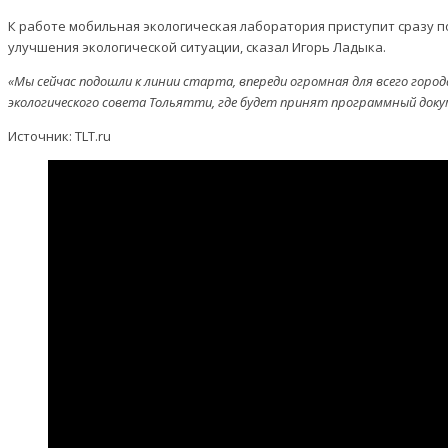
К работе мобильная экологическая лаборатория приступит сразу по
улучшения экологической ситуации, сказал Игорь Ладыка.
«Мы сейчас подошли к линии старта, впереди огромная для всего горо
экологического совета Тольятти, где будет принят программный док
Источник: TLT.ru