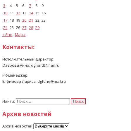
3
4
5
6
7
8
9
10
11
12
13
14
15
16
17
18
19
20
21
22
23
24
25
26
27
28
29
« Янв
Мар »
Контакты:
Исполнительный директор
Озерова Анна, dgfond@mail.ru
PR-менеджер
Елфимова Лариса, dgfond@mail.ru
Найти:
Архив новостей
Архив новостей