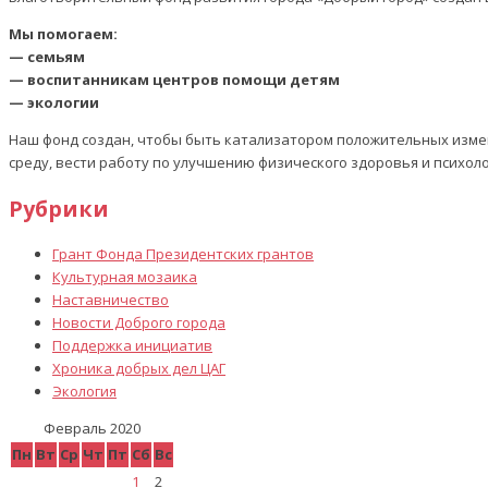
Мы помогаем:
— семьям
— воспитанникам центров помощи детям
— экологии
Наш фонд создан, чтобы быть катализатором положительных изме
среду, вести работу по улучшению физического здоровья и психол
Рубрики
Грант Фонда Президентских грантов
Культурная мозаика
Наставничество
Новости Доброго города
Поддержка инициатив
Хроника добрых дел ЦАГ
Экология
Февраль 2020
Пн
Вт
Ср
Чт
Пт
Сб
Вс
1
2