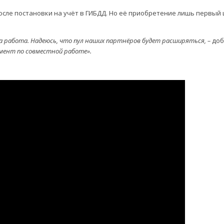
сле постановки на учёт в ГИБДД. Но её приобретение лишь первый ш
да работа. Надеюсь, что пул наших партнёров будет расширяться, –
доб
умент по совместной работе».