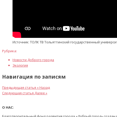
Источник: ТОЛК ТВ Тольяттинский государственный универси
Рубрика:
Новости Доброго города
Экология
Навигация по записям
Предыдущая статья
« Назад
Следующая статья
Далее »
О НАС:
Благотворительный фонд развития города «Добрый город» создан в