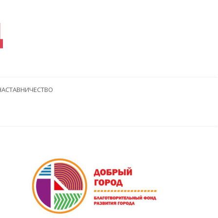
Д
НАСТАВНИЧЕСТВО
дущая
едующая
тья