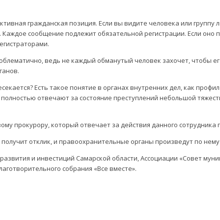
ктивная гражданская позиция. Если вы видите человека или группу 
 Каждое сообщение подлежит обязательной регистрации. Если оно п
регистраторами.
роблематично, ведь не каждый обманутый человек захочет, чтобы е
ганов.
ресекается? Есть такое понятие в органах внутренних дел, как про
полностью отвечают за состояние преступлений небольшой тяжести, 
вому прокурору, который отвечает за действия данного сотрудника 
 получит отклик, и правоохранительные органы произведут по нему
развития и инвестиций Самарской области, Ассоциации «Совет мун
лаготворительного собрания «Все вместе».