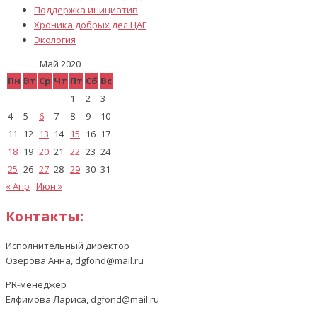
Поддержка инициатив
Хроника добрых дел ЦАГ
Экология
Май 2020
Пн
Вт
Ср
Чт
Пт
Сб
Вс
1
2
3
4
5
6
7
8
9
10
11
12
13
14
15
16
17
18
19
20
21
22
23
24
25
26
27
28
29
30
31
« Апр
Июн »
Контакты:
Исполнительный директор
Озерова Анна, dgfond@mail.ru
PR-менеджер
Елфимова Лариса, dgfond@mail.ru