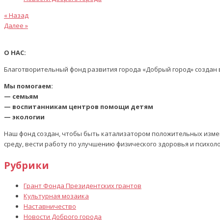
Предыдущая
Навигация
« Назад
статья
Следующая
Далее »
по
статья
записям
О НАС:
Благотворительный фонд развития города «Добрый город» создан в
Мы помогаем:
— семьям
— воспитанникам центров помощи детям
— экологии
Наш фонд создан, чтобы быть катализатором положительных изме
среду, вести работу по улучшению физического здоровья и психол
Рубрики
Грант Фонда Президентских грантов
Культурная мозаика
Наставничество
Новости Доброго города