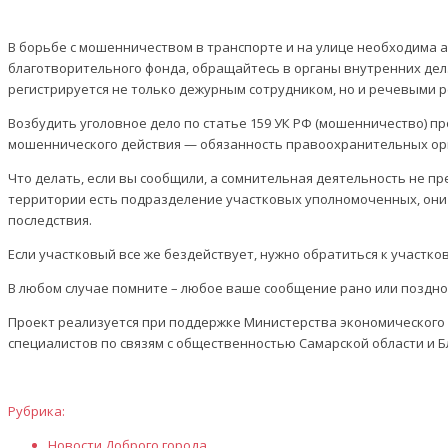
В борьбе с мошенничеством в транспорте и на улице необходима а
благотворительного фонда, обращайтесь в органы внутренних дел.
регистрируется не только дежурным сотрудником, но и речевыми 
Возбудить уголовное дело по статье 159 УК РФ (мошенничество) п
мошеннического действия — обязанность правоохранительных ор
Что делать, если вы сообщили, а сомнительная деятельность не п
территории есть подразделение участковых уполномоченных, они 
последствия.
Если участковый все же бездействует, нужно обратиться к участко
В любом случае помните – любое ваше сообщение рано или поздно
Проект реализуется при поддержке Министерства экономического 
специалистов по связям с общественностью Самарской области и Б
Рубрика:
Новости Доброго города