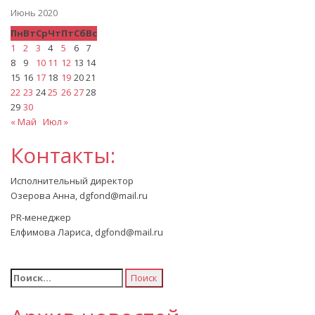
Июнь 2020
Пн
Вт
Ср
Чт
Пт
Сб
Вс
1
2
3
4
5
6
7
8
9
10
11
12
13
14
15
16
17
18
19
20
21
22
23
24
25
26
27
28
29
30
« Май
Июл »
Контакты:
Исполнительный директор
Озерова Анна, dgfond@mail.ru
PR-менеджер
Елфимова Лариса, dgfond@mail.ru
Найти: