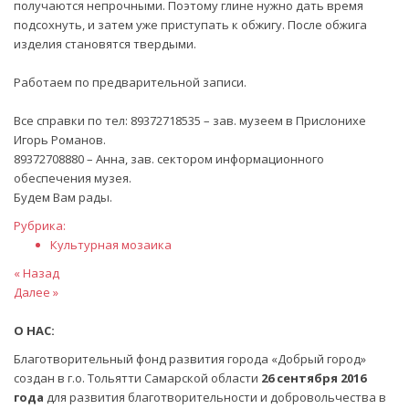
получаются непрочными. Поэтому глине нужно дать время
подсохнуть, и затем уже приступать к обжигу. После обжига
изделия становятся твердыми.
Работаем по предварительной записи.
Все справки по тел: 89372718535 – зав. музеем в Прислонихе
Игорь Романов.
89372708880 – Анна, зав. сектором информационного
обеспечения музея.
Будем Вам рады.
Рубрика:
Культурная мозаика
Навигация
Предыдущая
« Назад
статья
Следующая
Далее »
по
статья
записям
О НАС:
Благотворительный фонд развития города «Добрый город»
создан в г.о. Тольятти Самарской области
26 сентября 2016
года
для развития благотворительности и добровольчества в