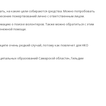
зать, на какие цели собираются средства. Можно попробовать
несение пожертвований лично с ответственным лицом.
мацию о поиске волонтеров. Также можно обратиться с этим
денежной помощи.
нципе очень редкий случай, потому как повлечет для НКО
иципальных образований Самарской области», Гильдии