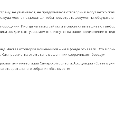
стречу, не увиливают, не придумывают отговорки и могут четко ска
, куда можно подъехать, чтобы посмотреть документы, обсудить в
помощники. Иногда на таких сайтах и в соцсетях вывешивают инфор
ики вряд ли с энтузиазмом откликнутся на ваше предложение о не
нд. Частая отговорка мошенников – им в фонде отказали. Это в при
 Как правило, на этом этапе мошенники сворачивают беседу».
развития и инвестиций Самарской области, Ассоциации «Совет мун
лаготворительного собрания «Все вместе».