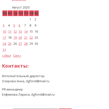
Август 2020
Пн
Вт
Ср
Чт
Пт
Сб
Вс
1
2
3
4
5
6
7
8
9
10
11
12
13
14
15
16
17
18
19
20
21
22
23
24
25
26
27
28
29
30
31
« Июл
Сен »
Контакты:
Исполнительный директор
Озерова Анна, dgfond@mail.ru
PR-менеджер
Елфимова Лариса, dgfond@mail.ru