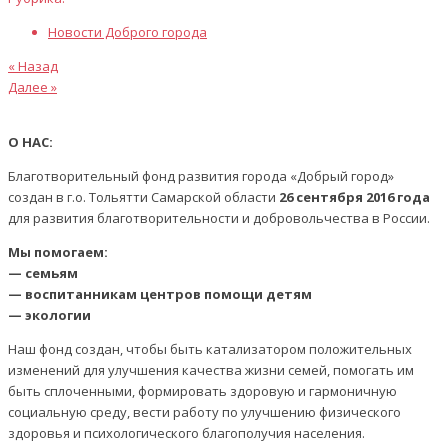
Новости Доброго города
Предыдущая
Навигация
« Назад
статья
Следующая
Далее »
по
статья
записям
О НАС:
Благотворительный фонд развития города «Добрый город»
создан в г.о. Тольятти Самарской области
26 сентября 2016 года
для развития благотворительности и добровольчества в России.
Мы помогаем:
— семьям
— воспитанникам центров помощи детям
— экологии
Наш фонд создан, чтобы быть катализатором положительных
изменений для улучшения качества жизни семей, помогать им
быть сплоченными, формировать здоровую и гармоничную
социальную среду, вести работу по улучшению физического
здоровья и психологического благополучия населения.