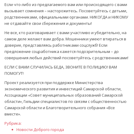
Если что-либо из предлагаемого вам или происходящего с вами
вызывает сомнения – насторожитесь. Посоветуйтесь с детьми,
родственниками, официальными органами. НИКОГДА и НИКОМУ
не отдавайте свои сбережения и документы!
Не все, кто разговаривает с вами участливо и убедительно, на
самом деле желают вам добра. Мошенники умеют втираться в
доверие, представляясь работниками соцслужб! Если
предложение соцработника кажется подозрительным – до
совершения любых действий посоветуйтесь с родственниками!
ЕСЛИ С ВАМИ СЛУЧИЛАСЬ БЕДА, ЗВОНИТЕ В ПОЛИЦИЮ! ВАМ
ПОМОГУТ!
Проект реализуется при поддержке Министерства
экономического развития и инвестиций Самарской области,
Ассоциации «Совет муниципальных образований Самарской
области», Гильдии специалистов по связям с общественностью
Самарской области и Благотворительного собрания «Все
вместе».
Рубрика:
Новости Доброго города