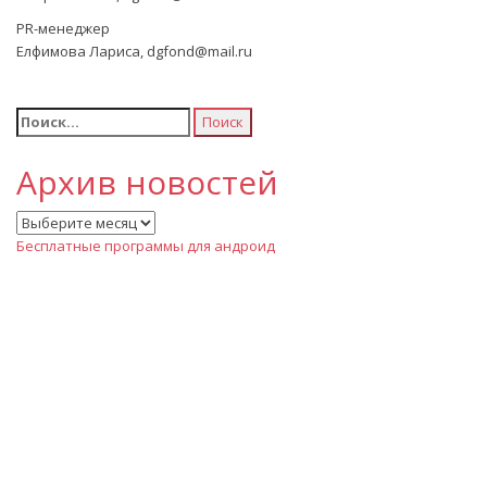
PR-менеджер
Елфимова Лариса, dgfond@mail.ru
Найти:
Архив новостей
Архив
новостей
Бесплатные программы для андроид