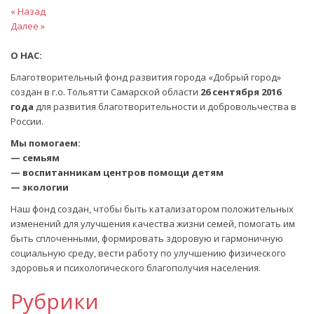
Навигация
Предыдущая
« Назад
статья
Следующая
Далее »
по
статья
записям
О НАС:
Благотворительный фонд развития города «Добрый город»
создан в г.о. Тольятти Самарской области
26 сентября 2016
года
для развития благотворительности и добровольчества в
России.
Мы помогаем:
— семьям
— воспитанникам центров помощи детям
— экологии
Наш фонд создан, чтобы быть катализатором положительных
изменений для улучшения качества жизни семей, помогать им
быть сплоченными, формировать здоровую и гармоничную
социальную среду, вести работу по улучшению физического
здоровья и психологического благополучия населения.
Рубрики