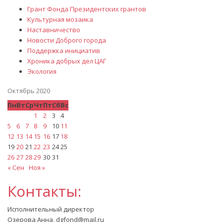
Грант Фонда Президентских грантов
Культурная мозаика
Наставничество
Новости Доброго города
Поддержка инициатив
Хроника добрых дел ЦАГ
Экология
Октябрь 2020
Пн
Вт
Ср
Чт
Пт
Сб
Вс
1
2
3
4
5
6
7
8
9
10
11
12
13
14
15
16
17
18
19
20
21
22
23
24
25
26
27
28
29
30
31
« Сен
Ноя »
Контакты:
Исполнительный директор
Озерова Анна, dgfond@mail.ru