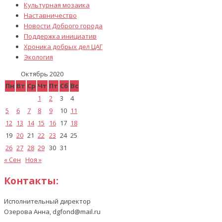
Культурная мозаика
Наставничество
Новости Доброго города
Поддержка инициатив
Хроника добрых дел ЦАГ
Экология
Октябрь 2020
Пн
Вт
Ср
Чт
Пт
Сб
Вс
1
2
3
4
5
6
7
8
9
10
11
12
13
14
15
16
17
18
19
20
21
22
23
24
25
26
27
28
29
30
31
« Сен
Ноя »
Контакты:
Исполнительный директор
Озерова Анна, dgfond@mail.ru