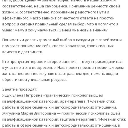
Пути, дорог, Целей — зависит эффективность нашей жизни, и
соответственно, наша самооценка. Понимание ценности своей
жизни, и, соответственно, проживание радостного Пути и
эффективного, часто зависит от честного ответа на простой
вопрос: я сегодня правильный сделал выбор? Что я могу? Что я
умею? Чему я хочу научиться? Зачем мне новые знания?
Понимать и делать грамотный выбор в каждом дне своей жизни
помогает понимание себя, своего характера, своих сильных
качеств и достоинств.
Кто пропустил первое и второе занятия — могут присоединиться
к участию в это воскресенье! Наш проект призван помочь людям
жить качественнее и лучше в завтрашнем дне, помочь людям
обрести свои уникальные ресурсы.
Занятие проводят:
Ящук Елена Петровна -практический психолог высшей
квалификационной категории, арт-терапевт, 17-летний стаж
работы в сфере семейных и детско-родительских отношений.
Жигулина Мария Викторовна — практический психолог высшей
квалификационной категории, гештальт-терапевт, 14-летний стаж
работы в сфере семейных и детско-родительских отношений, в