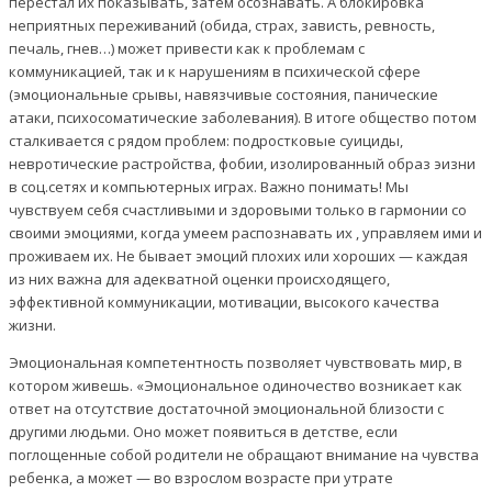
перестал их показывать, затем осознавать. А блокировка
неприятных переживаний (обида, страх, зависть, ревность,
печаль, гнев…) может привести как к проблемам с
коммуникацией, так и к нарушениям в психической сфере
(эмоциональные срывы, навязчивые состояния, панические
атаки, психосоматические заболевания). В итоге общество потом
сталкивается с рядом проблем: подростковые суициды,
невротические растройства, фобии, изолированный образ эизни
в соц.сетях и компьютерных играх. Важно понимать! Мы
чувствуем себя счастливыми и здоровыми только в гармонии со
своими эмоциями, когда умеем распознавать их , управляем ими и
проживаем их. Не бывает эмоций плохих или хороших — каждая
из них важна для адекватной оценки происходящего,
эффективной коммуникации, мотивации, высокого качества
жизни.
Эмоциональная компетентность позволяет чувствовать мир, в
котором живешь. «Эмоциональное одиночество возникает как
ответ на отсутствие достаточной эмоциональной близости с
другими людьми. Оно может появиться в детстве, если
поглощенные собой родители не обращают внимание на чувства
ребенка, а может — во взрослом возрасте при утрате