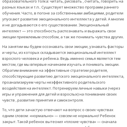
образовательного толка: читать, рисовать , считать, говорить на
разных языках и т.п.. Существует множество программ раннего
обучения. Часто, в погоне за собственными амбициями, родители
упускают развитие эмоционального интеллекта у детей. А многие
и не догадываются о его существовании. Эмоциональный
интеллект — это способность распознавать и выражать свои
эмоции приемлемым способом, а так же понимать чувства других.
На занятии мы будем осознавать свои эмоции, узнавать факторы
и черты, из которых складывается эмоциональный интеллект
взрослого человека и ребенка. Ведь именно семья является тем
местом, где мы впервые начинаем изучать и понимать эмоции.
Обратим внимание на эффективные стратегии родителя,
способствующие развитию детского эмоционального интеллекта,
проанализируем черты неэффективного родительского
воздействия на интеллект. Потренируем личные навыки (через
игры и упражнения для детей и взрослых) на понимание своих
чувств , развитие принятия и самоконтроля.
То, что дети зачастую отвечают на вопрос о своих чувствах
одним словом: «нормально» — совсем не нормально! Ребенок
закрыт. Такой ребенок вытеснил «плохие чувства» — сначала