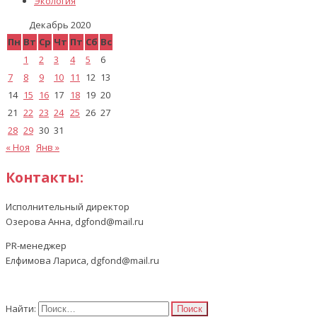
Экология
Декабрь 2020
Пн
Вт
Ср
Чт
Пт
Сб
Вс
1
2
3
4
5
6
7
8
9
10
11
12
13
14
15
16
17
18
19
20
21
22
23
24
25
26
27
28
29
30
31
« Ноя
Янв »
Контакты:
Исполнительный директор
Озерова Анна, dgfond@mail.ru
PR-менеджер
Елфимова Лариса, dgfond@mail.ru
Найти: