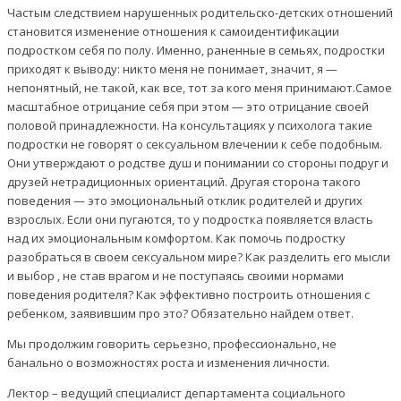
Частым следствием нарушенных родительско-детских отношений
становится изменение отношения к самоидентификации
подростком себя по полу. Именно, раненные в семьях, подростки
приходят к выводу: никто меня не понимает, значит, я —
непонятный, не такой, как все, тот за кого меня принимают.Самое
масштабное отрицание себя при этом — это отрицание своей
половой принадлежности. На консультациях у психолога такие
подростки не говорят о сексуальном влечении к себе подобным.
Они утверждают о родстве душ и понимании со стороны подруг и
друзей нетрадиционных ориентаций. Другая сторона такого
поведения — это эмоциональный отклик родителей и других
взрослых. Если они пугаются, то у подростка появляется власть
над их эмоциональным комфортом. Как помочь подростку
разобраться в своем сексуальном мире? Как разделить его мысли
и выбор , не став врагом и не поступаясь своими нормами
поведения родителя? Как эффективно построить отношения с
ребенком, заявившим про это? Обязательно найдем ответ.
Мы продолжим говорить серьезно, профессионально, не
банально о возможностях роста и изменения личности.
Лектор – ведущий специалист департамента социального