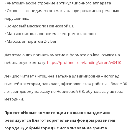
• Анатомическое строение артикуляционного аппарата
• Основы логопедического массажа при различных речевых
нарушениях:
• Зондовый массаж по Новиковой Е.В.
• Массаж с использованием электромассажеров
• Массаж аппаратом Z-viber
Для желающих принять участие в формате on-line: ссылка на
вебинарную комнату:
https://pruffme.com/landing/airon/w0410
Лекцию читает Литошина Татьяна Владимировна – логопед
высшей категории, заиколог, афазиолог, стаж работы – более 30
лет, зондовому массажу по Новиковой Е.В. обучалась у автора
методики.
Проект «Новые компетенции на вызов пандемии»
реализуется Благотворительным фондом развития
города «Добрый город» с использование гранта