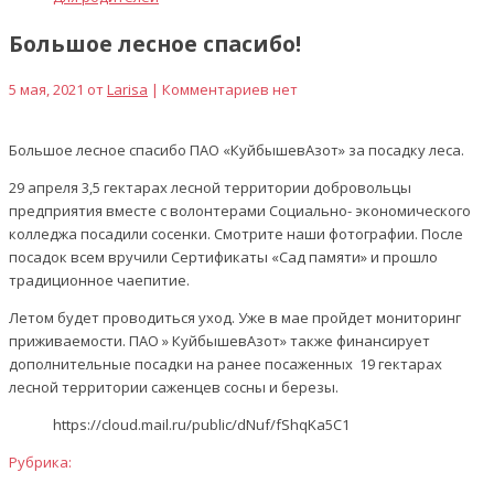
Большое лесное спасибо!
5 мая, 2021 от
Larisa
| Комментариев нет
Большое лесное спасибо ПАО «КуйбышевАзот» за посадку леса.
29 апреля 3,5 гектарах лесной территории добровольцы
предприятия вместе с волонтерами Социально- экономического
колледжа посадили сосенки. Смотрите наши фотографии. После
посадок всем вручили Сертификаты «Сад памяти» и прошло
традиционное чаепитие.
Летом будет проводиться уход. Уже в мае пройдет мониторинг
приживаемости. ПАО » КуйбышевАзот» также финансирует
дополнительные посадки на ранее посаженных 19 гектарах
лесной территории саженцев сосны и березы.
https://cloud.mail.ru/public/dNuf/fShqKa5C1
Рубрика: