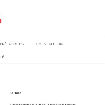
Д
РЫЙ ТОЛЬЯТТИ»
НАСТАВНИЧЕСТВО
ЛЕЙ
дущая
едующая
тья
О НАС:
Благотворительный фонд развития города