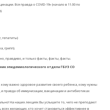
инации. Вся правда о COVID-19» (начало в 11.00 по
).
, гепатиты)
, грипп).
тно, правдиво, и только факты, факты, факты.
ник эпидемиологического отдела ГБУЗ СО
, кому важно здоровое развитие своего ребенка, кому нужны
 и правда об иммунизации, вакцинации и антибиотиках
ально! На наших лекциях Вы услышите то, чего не преподают
ь всех желающих, кто хочет становиться эффективнее в