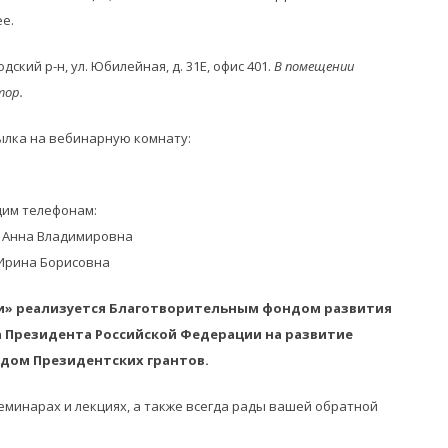
е.
ский р-н, ул. Юбилейная, д. 31Е, офис 401.
В помещении
тор.
сылка на вебинарную комнату:
щим телефонам:
ва Анна Владимировна
 Ирина Борисовна
и» реализуется Благотворительным фондом развития
а Президента Российской Федерации на развитие
дом Президентских грантов.
еминарах и лекциях, а также всегда рады вашей обратной