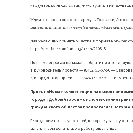
каждом днем своей жизни, жить лучше и качественне
Ждем всех желающих по адресу: г. Тольятти, Автозавод
масочный режим, работает бактерицидный рецеркуля
Для желающих принять участие в формате on-line: с
https://pruffme.com/landing/airon/210515
По всем вопросам вы можете обратиться по следую
1) руководитель проекта — (8482) 53-67-50 — Озеро
2) координатор проекта — (8482) 53-67-50 — Рамаева
Проект «Новые компетенции на вызов пандеми
города «Добрый город» с использование грант
гражданского общества предоставленного Фон
Благодарим всех слушателей, которые участвуют в с
связи, чтобы делать свою работу еще лучше.