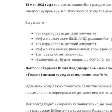
15 мая 2021 года
состоится лекция «Вся правда о вакц
самарскому времени, в 10.00 по московскому времени
Вы узнаете :
Как формировать детский иммунитет
Мифы о вакцинации (БЦЖ, АКДС, реакция Манту
Как формировать детский иммунитет.
Мифы о вакцинации (полиомелит, корь, краснуха
Вся правда об антибиотиках.
И, конечно, мы будем говорить о COVID-19: чес
Лектор: Старцева Юлия Владимировна – началь
«Тольяттинская городская поликлиника № 4».
Ждем всех, кому важно грамотное развитие ребенка
новые знания о формировании детского иммунитета,
Как всегда будет интересно, познавательно, не бан
по программам ВУЗов или на семинаров. Рады видет