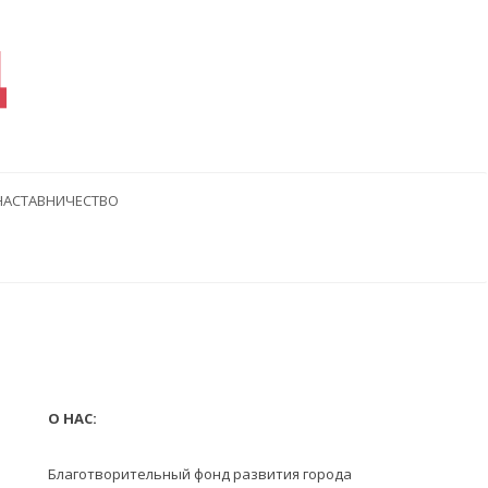
Д
НАСТАВНИЧЕСТВО
дущая
едующая
тья
О НАС:
Благотворительный фонд развития города