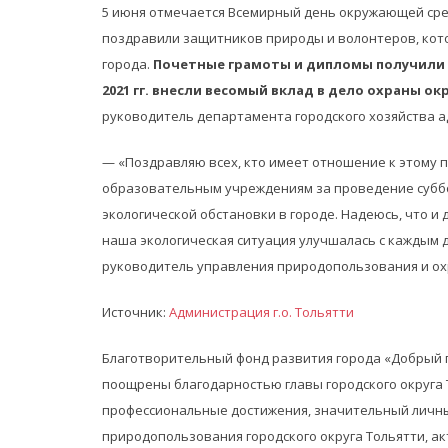
5 июня отмечается Всемирный день окружающей сре
поздравили защитников природы и волонтеров, кот
города.
Почетные грамоты и дипломы получили ж
2021 гг. внесли весомый вклад в дело охраны о
руководитель департамента городского хозяйства а
— «Поздравляю всех, кто имеет отношение к этому 
образовательным учреждениям за проведение суббо
экологической обстановки в городе. Надеюсь, что и
наша экологическая ситуация улучшалась с каждым д
руководитель управления природопользования и о
Источник:
Администрация г.о. Тольятти
Благотворительный фонд развития города «Добрый 
поощрены благодарностью главы городского округа 
профессиональные достижения, значительный личны
природопользования городского округа Тольятти, ак