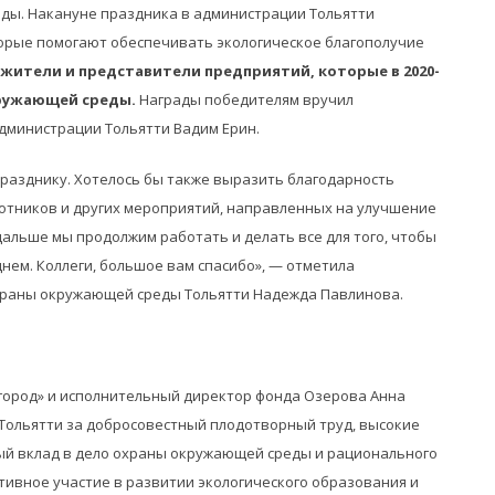
ды. Накануне праздника в администрации Тольятти
орые помогают обеспечивать экологическое благополучие
ители и представители предприятий, которые в 2020-
кружающей среды.
Награды победителям вручил
дминистрации Тольятти Вадим Ерин.
празднику. Хотелось бы также выразить благодарность
тников и других мероприятий, направленных на улучшение
 дальше мы продолжим работать и делать все для того, чтобы
нем. Коллеги, большое вам спасибо», — отметила
храны окружающей среды Тольятти Надежда Павлинова.
город» и исполнительный директор фонда Озерова Анна
Тольятти за добросовестный плодотворный труд, высокие
й вклад в дело охраны окружающей среды и рационального
тивное участие в развитии экологического образования и