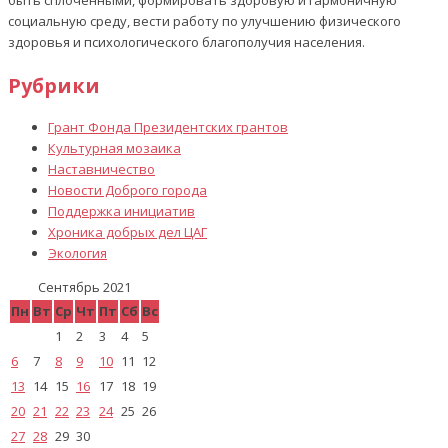
быть сплоченными, формировать здоровую и гармоничную
социальную среду, вести работу по улучшению физического
здоровья и психологического благополучия населения.
Рубрики
Грант Фонда Президентских грантов
Культурная мозаика
Наставничество
Новости Доброго города
Поддержка инициатив
Хроника добрых дел ЦАГ
Экология
Сентябрь 2021
Пн
Вт
Ср
Чт
Пт
Сб
Вс
1
2
3
4
5
6
7
8
9
10
11
12
13
14
15
16
17
18
19
20
21
22
23
24
25
26
27
28
29
30