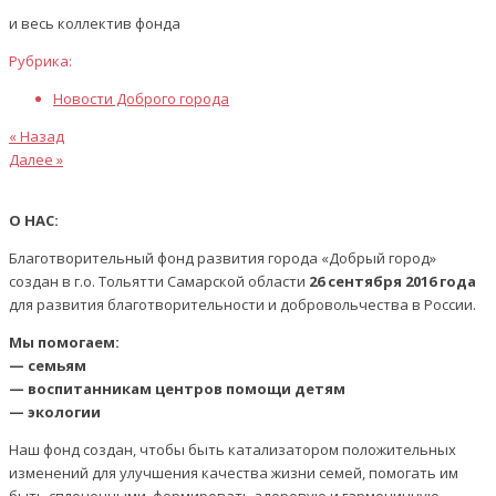
и весь коллектив фонда
Рубрика:
Новости Доброго города
Предыдущая
Навигация
« Назад
статья
Следующая
Далее »
по
статья
записям
О НАС:
Благотворительный фонд развития города «Добрый город»
создан в г.о. Тольятти Самарской области
26 сентября 2016 года
для развития благотворительности и добровольчества в России.
Мы помогаем:
— семьям
— воспитанникам центров помощи детям
— экологии
Наш фонд создан, чтобы быть катализатором положительных
изменений для улучшения качества жизни семей, помогать им