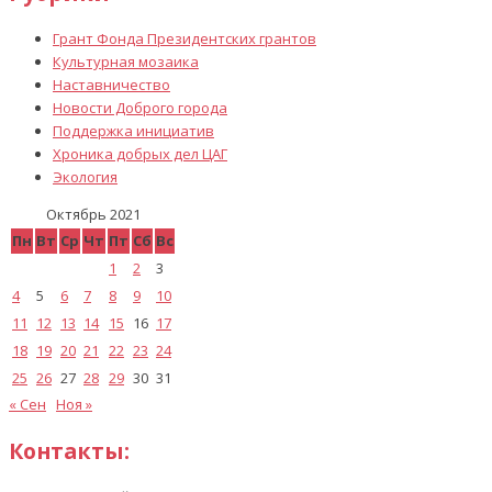
Грант Фонда Президентских грантов
Культурная мозаика
Наставничество
Новости Доброго города
Поддержка инициатив
Хроника добрых дел ЦАГ
Экология
Октябрь 2021
Пн
Вт
Ср
Чт
Пт
Сб
Вс
1
2
3
4
5
6
7
8
9
10
11
12
13
14
15
16
17
18
19
20
21
22
23
24
25
26
27
28
29
30
31
« Сен
Ноя »
Контакты: