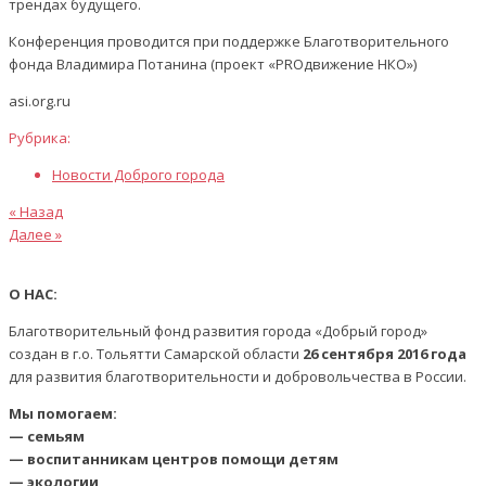
трендах будущего.
Конференция проводится при поддержке Благотворительного
фонда Владимира Потанина (проект «PROдвижение НКО»)
asi.org.ru
Рубрика:
Новости Доброго города
Предыдущая
Навигация
« Назад
статья
Следующая
Далее »
по
статья
записям
О НАС:
Благотворительный фонд развития города «Добрый город»
создан в г.о. Тольятти Самарской области
26 сентября 2016 года
для развития благотворительности и добровольчества в России.
Мы помогаем:
— семьям
— воспитанникам центров помощи детям
— экологии