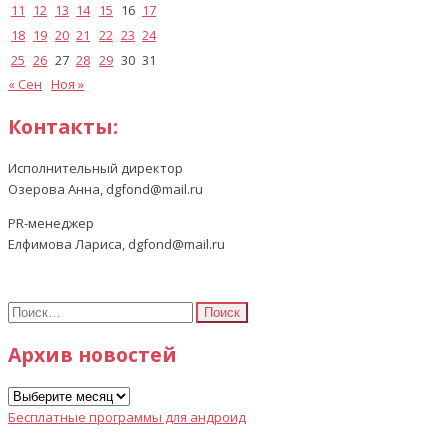
11
12
13
14
15
16
17
18
19
20
21
22
23
24
25
26
27
28
29
30
31
« Сен
Ноя »
Контакты:
Исполнительный директор
Озерова Анна, dgfond@mail.ru
PR-менеджер
Елфимова Лариса, dgfond@mail.ru
Найти:
Архив новостей
Архив
новостей
Бесплатные программы для андроид