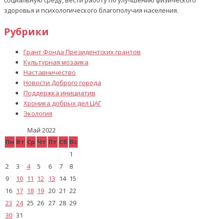
социальную среду, вести работу по улучшению физического
здоровья и психологического благополучия населения.
Рубрики
Грант Фонда Президентских грантов
Культурная мозаика
Наставничество
Новости Доброго города
Поддержка инициатив
Хроника добрых дел ЦАГ
Экология
Май 2022
Пн
Вт
Ср
Чт
Пт
Сб
Вс
1
2
3
4
5
6
7
8
9
10
11
12
13
14
15
16
17
18
19
20
21
22
23
24
25
26
27
28
29
30
31