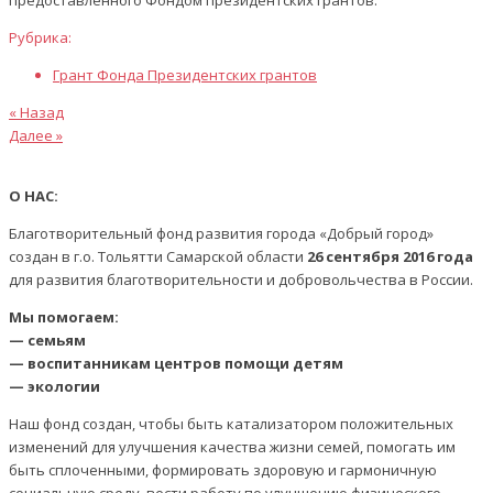
предоставленного Фондом президентских грантов.
Рубрика:
Грант Фонда Президентских грантов
Предыдущая
Навигация
« Назад
статья
Следующая
Далее »
по
статья
записям
О НАС:
Благотворительный фонд развития города «Добрый город»
создан в г.о. Тольятти Самарской области
26 сентября 2016 года
для развития благотворительности и добровольчества в России.
Мы помогаем:
— семьям
— воспитанникам центров помощи детям
— экологии
Наш фонд создан, чтобы быть катализатором положительных
изменений для улучшения качества жизни семей, помогать им
быть сплоченными, формировать здоровую и гармоничную