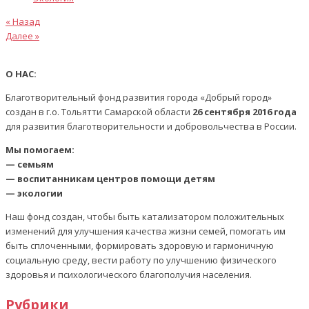
Предыдущая
Навигация
« Назад
статья
Следующая
Далее »
по
статья
записям
О НАС:
Благотворительный фонд развития города «Добрый город»
создан в г.о. Тольятти Самарской области
26 сентября 2016 года
для развития благотворительности и добровольчества в России.
Мы помогаем:
— семьям
— воспитанникам центров помощи детям
— экологии
Наш фонд создан, чтобы быть катализатором положительных
изменений для улучшения качества жизни семей, помогать им
быть сплоченными, формировать здоровую и гармоничную
социальную среду, вести работу по улучшению физического
здоровья и психологического благополучия населения.
Рубрики