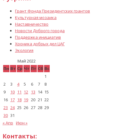
Грант Фонда Президентских грантов
Культурная мозаика
Наставничество
Новости Доброго города
Поддержка инициатив
Хроника добрых дел ЦАГ
Экология
Май 2022
Пн
Вт
Ср
Чт
Пт
Сб
Вс
1
2
3
4
5
6
7
8
9
10
11
12
13
14
15
16
17
18
19
20
21
22
23
24
25
26
27
28
29
30
31
« Апр
Июн »
Контакты: