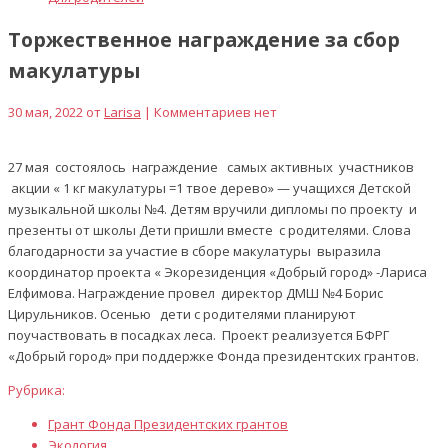
Торжественное награждение за сбор
макулатуры
30 мая, 2022 от
Larisa
| Комментариев нет
27 мая состоялось награждение самых активных участников
акции « 1 кг макулатуры =1 твое дерево» — учащихся Детской
музыкальной школы №4. Детям вручили дипломы по проекту и
презенты от школы Дети пришли вместе с родителями. Слова
благодарности за участие в сборе макулатуры выразила
координатор проекта « Экорезиденция «Добрый город» -Лариса
Елфимова. Награждение провел директор ДМШ №4 Борис
Цирульников. Осенью дети с родителями планируют
поучаствовать в посадках леса. Проект реализуется БФРГ
«Добрый город» при поддержке Фонда президентских грантов.
Рубрика:
Грант Фонда Президентских грантов
Экология