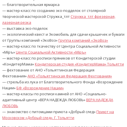
— благотворительная ярмарка
— мастер-класс по созданию эко-подделок от столярной
творческой мастерской Стружка_тлт
Стружка_тлт фрезерная,
лазерная резка
— выставка эко-поделок
— экологический квест и Экомобиль для сдачи крышечек и бумаги
от Группы компаний «ЭкоВоз»
Группа компаний «ЭкоВоз»
— мастер-класс по ткачеству от Центра Социальной Активности
«Мїръ»
Центр Социальной Активности «Мїръ»
— мастер-класс по росписи пряников от Кондитерской студии
«КондитерМама»
Кондитерская студия «КондитерМама» Тольятти
— фехтование от АНО «Тольяттинская Федерация
Фехтования»
АНО «Тольяттинская Федерация Фехтования»
— стрельба из лука от Благотворительного Фонда «Возрождение
Нации»
БФ «Возрождение Нации»
— мастер-классы по росписи камней от АНО «Социально-
адаптивный центр «ВЕРА НАДЕЖДА ЛЮБОВЬ»
ВЕРА НАДЕЖДА
ЛЮБОВЬ
— знакомство с питомцами приюта «Добрый след»
Приют на
Московском «Добрый след». Г. Тольятти