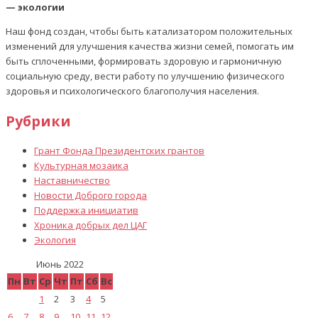
— экологии
Наш фонд создан, чтобы быть катализатором положительных
изменений для улучшения качества жизни семей, помогать им
быть сплоченными, формировать здоровую и гармоничную
социальную среду, вести работу по улучшению физического
здоровья и психологического благополучия населения.
Рубрики
Грант Фонда Президентских грантов
Культурная мозаика
Наставничество
Новости Доброго города
Поддержка инициатив
Хроника добрых дел ЦАГ
Экология
Июнь 2022
Пн
Вт
Ср
Чт
Пт
Сб
Вс
1
2
3
4
5
6
7
8
9
10
11
12