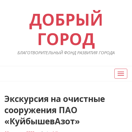
ДОБРЫЙ
ГОРОД
БЛАГОТВОРИТЕЛЬНЫЙ ФОНД РАЗВИТИЯ ГОРОДА
Вкл/
Выкл
нави
Навигация
Экскурсия на очистные
П
ст
по
сооружения ПАО
записям
«КуйбышевАзот»