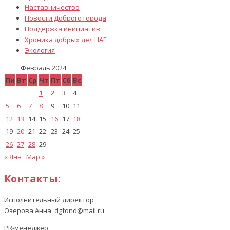
Наставничество
Новости Доброго города
Поддержка инициатив
Хроника добрых дел ЦАГ
Экология
Февраль 2024
Пн
Вт
Ср
Чт
Пт
Сб
Вс
1
2
3
4
5
6
7
8
9
10
11
12
13
14
15
16
17
18
19
20
21
22
23
24
25
26
27
28
29
« Янв
Мар »
Контакты:
Исполнительный директор
Озерова Анна, dgfond@mail.ru
PR-менеджер