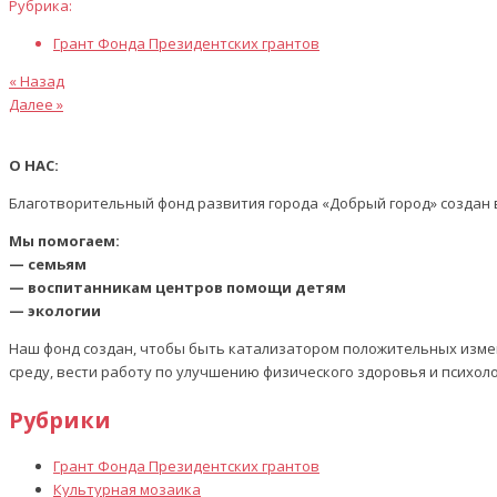
Рубрика:
Грант Фонда Президентских грантов
Предыдущая
Навигация
« Назад
статья
Следующая
Далее »
по
статья
записям
О НАС:
Благотворительный фонд развития города «Добрый город» создан в
Мы помогаем:
— семьям
— воспитанникам центров помощи детям
— экологии
Наш фонд создан, чтобы быть катализатором положительных изме
среду, вести работу по улучшению физического здоровья и психол
Рубрики
Грант Фонда Президентских грантов
Культурная мозаика