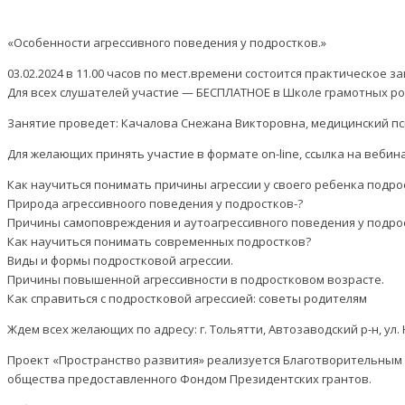
«Особенности агрессивного поведения у подростков.»
03.02.2024 в 11.00 часов по мест.времени состоится практическое за
Для всех слушателей участие — БЕСПЛАТНОЕ в Школе грамотных ро
Занятие проведет: Качалова Снежана Викторовна, медицинский пс
Для желающих принять участие в формате on-line, ссылка на веби
Как научиться понимать причины агрессии у своего ребенка подро
Природа агрессивноого поведения у подростков-?
Причины самоповреждения и аутоагрессивного поведения у подро
Как научиться понимать современных подростков?
Виды и формы подростковой агрессии.
Причины повышенной агрессивности в подростковом возрасте.
Как справиться с подростковой агрессией: советы родителям
Ждем всех желающих по адресу: г. Тольятти, Автозаводский р-н, ул. Ю
Проект «Пространство развития» реализуется Благотворительным 
общества предоставленного Фондом Президентских грантов.