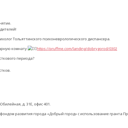
нятие.
дителей!
ихолог Тольяттинского психоневрологического диспансера.
нарную комнату
https://pruffme.com/landing/dobrygorod/0302
сткового периода?
стков.
билейная, д. 31Е, офис 401.
фондом развития города «Добрый город» с использование гранта П