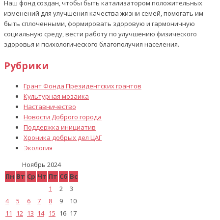
Наш фонд создан, чтобы быть катализатором положительных
изменений для улучшения качества жизни семей, помогать им
быть сплоченными, формировать здоровую и гармоничную
социальную среду, вести работу по улучшению физического
здоровья и психологического благополучия населения.
Рубрики
Грант Фонда Президентских грантов
Культурная мозаика
Наставничество
Новости Доброго города
Поддержка инициатив
Хроника добрых дел ЦАГ
Экология
Ноябрь 2024
Пн
Вт
Ср
Чт
Пт
Сб
Вс
1
2
3
4
5
6
7
8
9
10
11
12
13
14
15
16
17