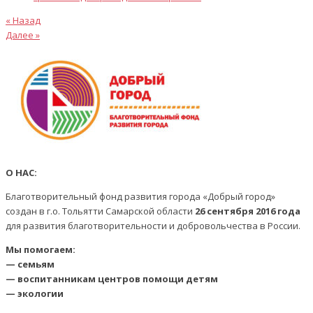
Предыдущая
Навигация
« Назад
статья
Следующая
Далее »
по
статья
записям
О НАС:
Благотворительный фонд развития города «Добрый город»
создан в г.о. Тольятти Самарской области
26 сентября 2016 года
для развития благотворительности и добровольчества в России.
Мы помогаем:
— семьям
— воспитанникам центров помощи детям
— экологии