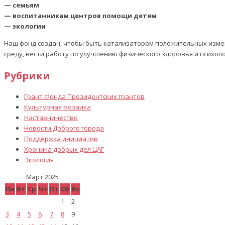
— семьям
— воспитанникам центров помощи детям
— экологии
Наш фонд создан, чтобы быть катализатором положительных изме
среду, вести работу по улучшению физического здоровья и психол
Рубрики
Грант Фонда Президентских грантов
Культурная мозаика
Наставничество
Новости Доброго города
Поддержка инициатив
Хроника добрых дел ЦАГ
Экология
Март 2025
Пн
Вт
Ср
Чт
Пт
Сб
Вс
1
2
3
4
5
6
7
8
9