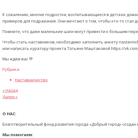
К сожалению, многие подростки, воспитывающиеся в детских домах
примеров для подражания. Они мечтают о том, чтобы кто-то стал д
Помните, что даже маленькие шаги могут привести к большим пере
Чтобы стать наставником, необходимо заполнить анкету nastavnich
или написать куратору проекта Татьяне Маштаковой https://vk.com
Мы ждём вас 💚
Рубрика:
Наставничество
Предыдущая
Навигация
« Назад
статья
Следующая
Далее »
по
статья
записям
О НАС:
Благотворительный фонд развития города «Добрый город» создан в
Мы помогаем: