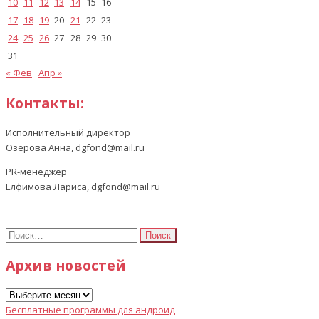
10
11
12
13
14
15
16
17
18
19
20
21
22
23
24
25
26
27
28
29
30
31
« Фев
Апр »
Контакты:
Исполнительный директор
Озерова Анна, dgfond@mail.ru
PR-менеджер
Елфимова Лариса, dgfond@mail.ru
Найти:
Архив новостей
Архив
новостей
Бесплатные программы для андроид