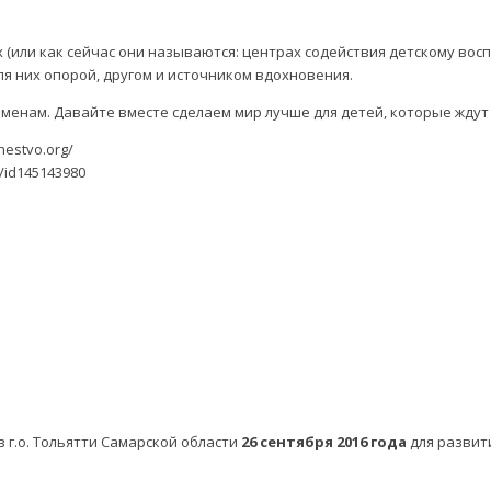
 (или как сейчас они называются: центрах содействия детскому вос
ля них опорой, другом и источником вдохновения.
менам. Давайте вместе сделаем мир лучше для детей, которые ждут 
estvo.org/
/id145143980
 г.о. Тольятти Самарской области
26 сентября 2016 года
для развит