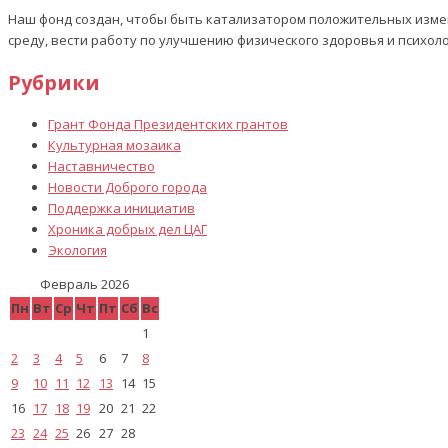
Наш фонд создан, чтобы быть катализатором положительных изме
среду, вести работу по улучшению физического здоровья и психол
Рубрики
Грант Фонда Президентских грантов
Культурная мозаика
Наставничество
Новости Доброго города
Поддержка инициатив
Хроника добрых дел ЦАГ
Экология
Февраль 2026
Пн
Вт
Ср
Чт
Пт
Сб
Вс
1
2
3
4
5
6
7
8
9
10
11
12
13
14
15
16
17
18
19
20
21
22
23
24
25
26
27
28