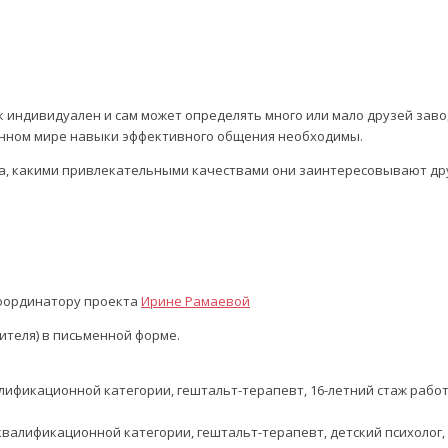
 индивидуален и сам может определять много или мало друзей завод
менном мире навыки эффективного общения необходимы.
ва, какими привлекательными качествами они заинтересовывают др
координатору проекта
Ирине Рамаевой
ителя) в письменной форме.
ификационной категории, гештальт-терапевт, 16-летний стаж работ
алификационной категории, гештальт-терапевт, детский психолог, п