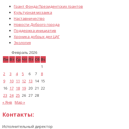
Грант Фонда Президентских грантов
Культурная мозаика
Наставничество
Новости Доброго города
Поддержка инициатив
Хроника добрых дел ЦАГ
Экология
Февраль 2026
Пн
Вт
Ср
Чт
Пт
Сб
Вс
1
2
3
4
5
6
7
8
9
10
11
12
13
14
15
16
17
18
19
20
21
22
23
24
25
26
27
28
« Янв
Мар »
Контакты:
Исполнительный директор