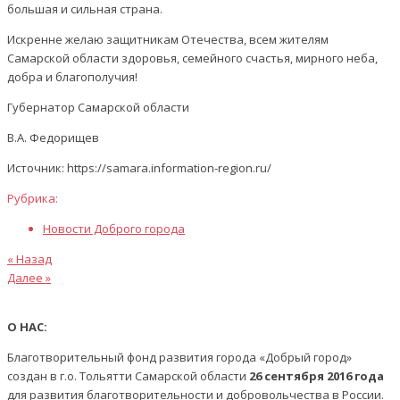
большая и сильная страна.
Искренне желаю защитникам Отечества, всем жителям
Самарской области здоровья, семейного счастья, мирного неба,
добра и благополучия!
Губернатор Самарской области
В.А. Федорищев
Источник: https://samara.information-region.ru/
Рубрика:
Новости Доброго города
Предыдущая
Навигация
« Назад
статья
Следующая
Далее »
по
статья
записям
О НАС:
Благотворительный фонд развития города «Добрый город»
создан в г.о. Тольятти Самарской области
26 сентября 2016 года
для развития благотворительности и добровольчества в России.