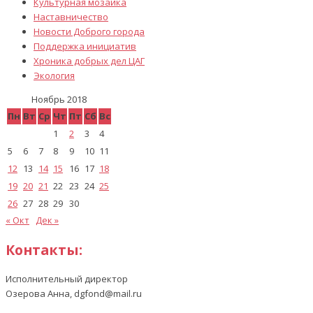
Культурная мозаика
Наставничество
Новости Доброго города
Поддержка инициатив
Хроника добрых дел ЦАГ
Экология
Ноябрь 2018
Пн
Вт
Ср
Чт
Пт
Сб
Вс
1
2
3
4
5
6
7
8
9
10
11
12
13
14
15
16
17
18
19
20
21
22
23
24
25
26
27
28
29
30
« Окт
Дек »
Контакты:
Исполнительный директор
Озерова Анна, dgfond@mail.ru