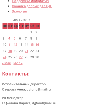
Поддержка инициатив
Хроника добрых дел ЦАГ
Экология
Июнь 2019
Пн
Вт
Ср
Чт
Пт
Сб
Вс
1
2
3
4
5
6
7
8
9
10
11
12
13
14
15
16
17
18
19
20
21
22
23
24
25
26
27
28
29
30
« Май
Июл »
Контакты:
Исполнительный директор
Озерова Анна, dgfond@mail.ru
PR-менеджер
Елфимова Лариса, dgfond@mail.ru