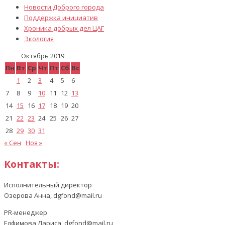
Новости Доброго города
Поддержка инициатив
Хроника добрых дел ЦАГ
Экология
Октябрь 2019
Пн
Вт
Ср
Чт
Пт
Сб
Вс
1
2
3
4
5
6
7
8
9
10
11
12
13
14
15
16
17
18
19
20
21
22
23
24
25
26
27
28
29
30
31
« Сен
Ноя »
Контакты:
Исполнительный директор
Озерова Анна, dgfond@mail.ru
PR-менеджер
Елфимова Лариса, dgfond@mail.ru