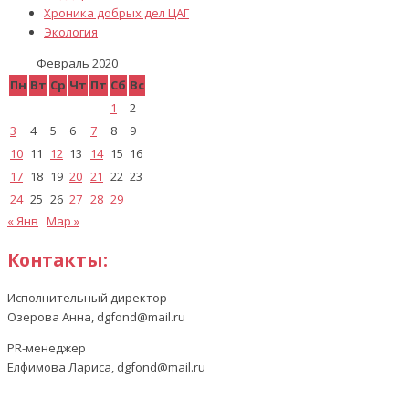
Хроника добрых дел ЦАГ
Экология
Февраль 2020
Пн
Вт
Ср
Чт
Пт
Сб
Вс
1
2
3
4
5
6
7
8
9
10
11
12
13
14
15
16
17
18
19
20
21
22
23
24
25
26
27
28
29
« Янв
Мар »
Контакты:
Исполнительный директор
Озерова Анна, dgfond@mail.ru
PR-менеджер
Елфимова Лариса, dgfond@mail.ru