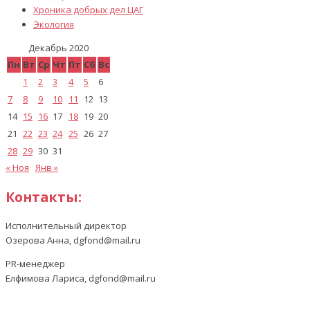
Хроника добрых дел ЦАГ
Экология
Декабрь 2020
Пн
Вт
Ср
Чт
Пт
Сб
Вс
1
2
3
4
5
6
7
8
9
10
11
12
13
14
15
16
17
18
19
20
21
22
23
24
25
26
27
28
29
30
31
« Ноя
Янв »
Контакты:
Исполнительный директор
Озерова Анна, dgfond@mail.ru
PR-менеджер
Елфимова Лариса, dgfond@mail.ru