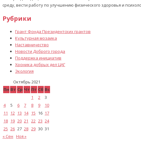
среду, вести работу по улучшению физического здоровья и психол
Рубрики
Грант Фонда Президентских грантов
Культурная мозаика
Наставничество
Новости Доброго города
Поддержка инициатив
Хроника добрых дел ЦАГ
Экология
Октябрь 2021
Пн
Вт
Ср
Чт
Пт
Сб
Вс
1
2
3
4
5
6
7
8
9
10
11
12
13
14
15
16
17
18
19
20
21
22
23
24
25
26
27
28
29
30
31
« Сен
Ноя »