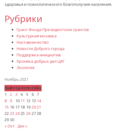
здоровья и психологического благополучия населения.
Рубрики
Грант Фонда Президентских грантов
Культурная мозаика
Наставничество
Новости Доброго города
Поддержка инициатив
Хроника добрых дел ЦАГ
Экология
Ноябрь 2021
Пн
Вт
Ср
Чт
Пт
Сб
Вс
1
2
3
4
5
6
7
8
9
10
11
12
13
14
15
16
17
18
19
20
21
22
23
24
25
26
27
28
29
30
« Окт
Дек »