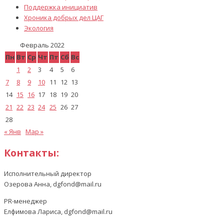
Поддержка инициатив
Хроника добрых дел ЦАГ
Экология
Февраль 2022
Пн
Вт
Ср
Чт
Пт
Сб
Вс
1
2
3
4
5
6
7
8
9
10
11
12
13
14
15
16
17
18
19
20
21
22
23
24
25
26
27
28
« Янв
Мар »
Контакты:
Исполнительный директор
Озерова Анна, dgfond@mail.ru
PR-менеджер
Елфимова Лариса, dgfond@mail.ru