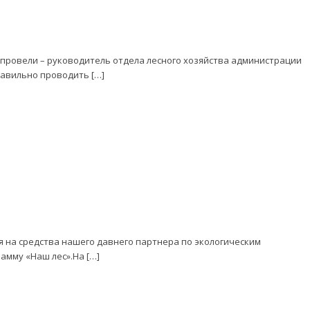
 провели – руководитель отдела лесного хозяйства администрации
авильно проводить […]
я на средства нашего давнего партнера по экологическим
амму «Наш лес».На […]