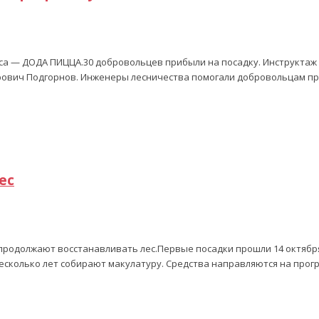
еса — ДОДА ПИЦЦА.30 добровольцев прибыли на посадку. Инструктаж
рович Подгорнов. Инженеры лесничества помогали добровольцам пр
ес
 продолжают восстанавливать лес.Первые посадки прошли 14 октябр
есколько лет собирают макулатуру. Средства направляются на прогр