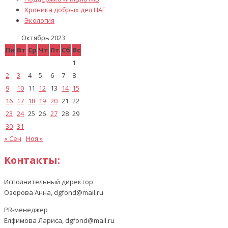
Хроника добрых дел ЦАГ
Экология
Октябрь 2023
Пн
Вт
Ср
Чт
Пт
Сб
Вс
1
2
3
4
5
6
7
8
9
10
11
12
13
14
15
16
17
18
19
20
21
22
23
24
25
26
27
28
29
30
31
« Сен
Ноя »
Контакты:
Исполнительный директор
Озерова Анна, dgfond@mail.ru
PR-менеджер
Елфимова Лариса, dgfond@mail.ru