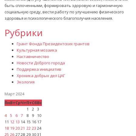
быть сплоченными, формировать здоровую и гармоничную
социальную среду, вести работу по улучшению физического
здоровья и психологического благополучия населения.
Рубрики
Грант Фонда Президентских грантов
Культурная мозаика
Наставничество
Новости Доброго города
Поддержка инициатив
Хроника добрых дел ЦАГ
Экология
Март 2024
Пн
Вт
Ср
Чт
Пт
Сб
Вс
1
2
3
4
5
6
7
8
9
10
11
12
13
14
15
16
17
18
19
20
21
22
23
24
25
26
27
28
29
30
31